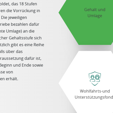
det, das 18 Stufen
Gehalt und
ren die Vorrückung in
Umlage
 Die jeweiligen
riebe bezahlen dafür
nte Umlage) an die
cher Gehaltsstufe sich
lich gibt es eine Reihe
lls über das
aussetzung dafür ist,
Beginn und Ende sowie
sse von
n erhält.
Wohlfahrts-und
Unterstützungsfon