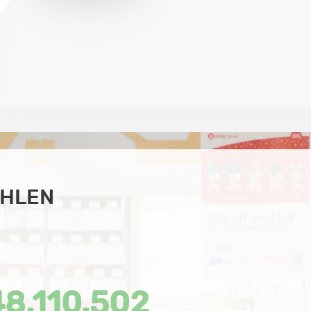
AHLEN
48.110.502