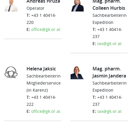
Andreas Hruza
Mag. pharm.
Colleen Hurbis
Operator
T:
+43 1 40414-
Sachbearbeiterin
220
Expedition
E:
office@gk.or.at
T:
+43 1 40414-
237
E:
tax@gk.or.at
Helena Jaksic
Mag. pharm.
Jasmin Jandera
Sachbearbeiterin
Mitgliederservice
Sachbearbeiterin
(in Karenz)
Expedition
T:
+43 1 40414-
T:
+43 1 40414-
222
237
E:
office@gk.or.at
E:
tax@gk.or.at