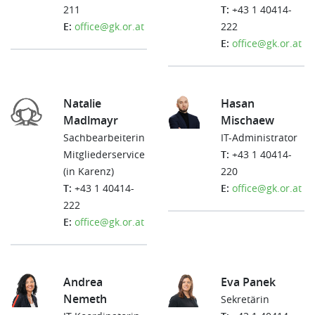
211
T:
+43 1 40414-
E:
office@gk.or.at
222
E:
office@gk.or.at
Natalie
Hasan
Madlmayr
Mischaew
Sachbearbeiterin
IT-Administrator
Mitgliederservice
T:
+43 1 40414-
(in Karenz)
220
T:
+43 1 40414-
E:
office@gk.or.at
222
E:
office@gk.or.at
Andrea
Eva Panek
Nemeth
Sekretärin