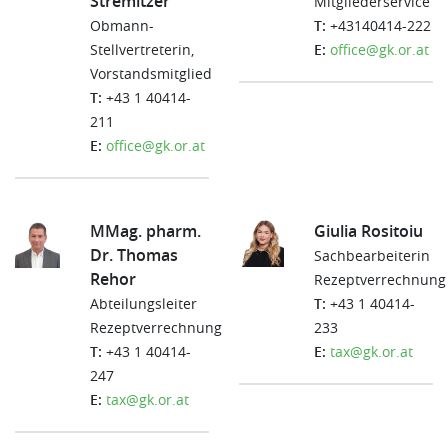
Stremitzer
Mitgliederservice
Obmann-
T:
+43140414-222
Stellvertreterin,
E:
office@gk.or.at
Vorstandsmitglied
T:
+43 1 40414-
211
E:
office@gk.or.at
MMag. pharm.
Giulia Rositoiu
Dr. Thomas
Sachbearbeiterin
Rehor
Rezeptverrechnung
Abteilungsleiter
T:
+43 1 40414-
Rezeptverrechnung
233
T:
+43 1 40414-
E:
tax@gk.or.at
247
E:
tax@gk.or.at