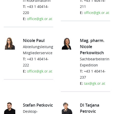
IT-Koordinatorin
T:
+43 1 40414-
T:
+43 1 40414-
211
220
E:
office@gk.or.at
E:
office@gk.or.at
Nicole Paul
Mag. pharm.
Nicole
Abteilungsleitung
Perkowitsch
Mitgliederservice
T:
+43 1 40414-
Sachbearbeiterin
222
Expedition
E:
office@gk.or.at
T:
+43 1 40414-
237
E:
tax@gk.or.at
Stefan Petkovic
DI Tatjana
Petrovic
Desktop-