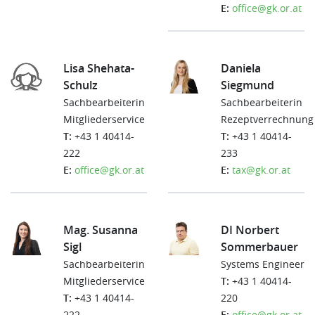
E:
office@gk.or.at
Lisa Shehata-
Daniela
Schulz
Siegmund
Sachbearbeiterin
Sachbearbeiterin
Mitgliederservice
Rezeptverrechnung
T:
+43 1 40414-
T:
+43 1 40414-
222
233
E:
office@gk.or.at
E:
tax@gk.or.at
Mag. Susanna
DI Norbert
Sigl
Sommerbauer
Sachbearbeiterin
Systems Engineer
Mitgliederservice
T:
+43 1 40414-
T:
+43 1 40414-
220
222
E:
office@gk.or.at