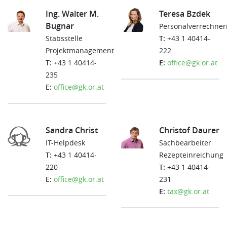
Ing. Walter M.
Teresa Bzdek
Bugnar
Personalverrechner
Stabsstelle
T:
+43 1 40414-
Projektmanagement
222
T:
+43 1 40414-
E:
office@gk.or.at
235
E:
office@gk.or.at
Sandra Christ
Christof Daurer
IT-Helpdesk
Sachbearbeiter
T:
+43 1 40414-
Rezepteinreichung
220
T:
+43 1 40414-
E:
office@gk.or.at
231
E:
tax@gk.or.at