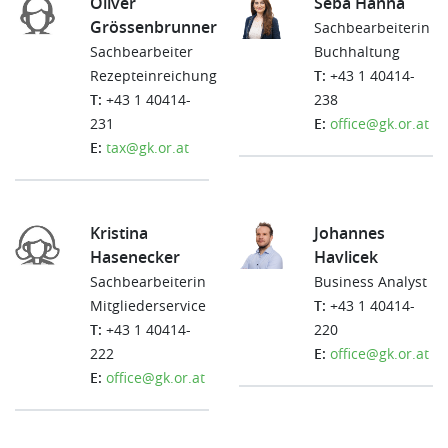
Oliver
Seba Hanna
Grössenbrunner
Sachbearbeiterin
Sachbearbeiter
Buchhaltung
Rezepteinreichung
T:
+43 1 40414-
T:
+43 1 40414-
238
231
E:
office@gk.or.at
E:
tax@gk.or.at
Kristina
Johannes
Hasenecker
Havlicek
Sachbearbeiterin
Business Analyst
Mitgliederservice
T:
+43 1 40414-
T:
+43 1 40414-
220
222
E:
office@gk.or.at
E:
office@gk.or.at