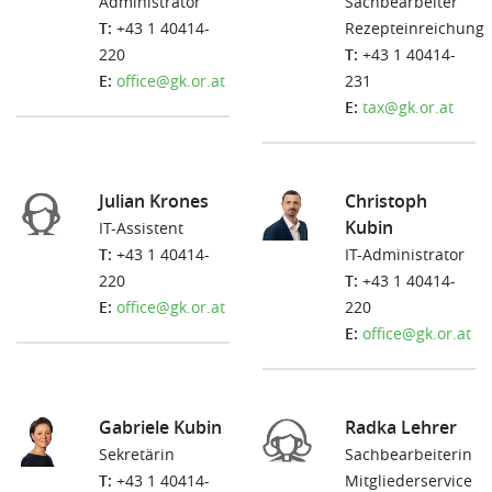
Administrator
Sachbearbeiter
T:
+43 1 40414-
Rezepteinreichung
220
T:
+43 1 40414-
E:
office@gk.or.at
231
E:
tax@gk.or.at
Julian Krones
Christoph
Kubin
IT-Assistent
T:
+43 1 40414-
IT-Administrator
220
T:
+43 1 40414-
E:
office@gk.or.at
220
E:
office@gk.or.at
Gabriele Kubin
Radka Lehrer
Sekretärin
Sachbearbeiterin
T:
+43 1 40414-
Mitgliederservice