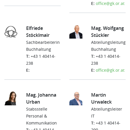
E:
office@gk.or.at
Elfriede
Mag. Wolfgang
Stöcklmair
Stückler
Sachbearbeiterin
Abteilungsleitung
Buchhaltung
Buchhaltung
T:
+43 1 40414-
T:
+43 1 40414-
238
238
E:
E:
office@gk.or.at
Mag. Johanna
Martin
Urban
Urwaleck
Stabsstelle
Abteilungsleiter
Personal &
IT
Kommunikation
T:
+43 1 40414-
T:
+43 1 40414-
290