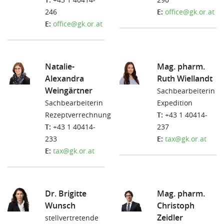
246
E:
office@gk.or.at
E:
office@gk.or.at
Natalie-
Mag. pharm.
Alexandra
Ruth Wiellandt
Weingärtner
Sachbearbeiterin
Sachbearbeiterin
Expedition
Rezeptverrechnung
T:
+43 1 40414-
T:
+43 1 40414-
237
233
E:
tax@gk.or.at
E:
tax@gk.or.at
Dr. Brigitte
Mag. pharm.
Wunsch
Christoph
Zeidler
stellvertretende