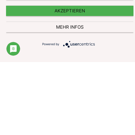
AKZEPTIEREN
MEHR INFOS
Powered by
Impressum
Datenschutzerklärung
Website und Cookie Information
Kontakt
© Pharmazeutische Gehaltskasse für Österreich