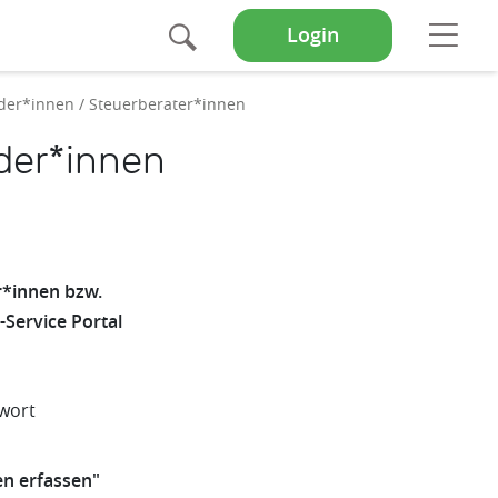
Suche
Op
Login
der*innen / Steuerberater*innen
der*innen
er*innen bzw.
Service Portal
nwort
n erfassen"