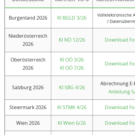
Vollelektronische
Burgenland 2026
KI BGLD 3/26
/ Datenüberm
Niederösterreich
KI NÖ 12/26
Download Fo
2026
Oberösterreich
KI OÖ 3/26
Download Fo
2026
KI OÖ 7/26
Abrechnung E-
Salzburg 2026
KI SBG 4/26
Anleitung S
Steiermark 2026
KI STMK 4/26
Download Fo
Wien 2026
KI Wien 6/26
Download Fo