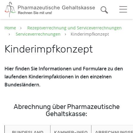
Zum Hauptinhalt springen
Suche
O
Home
Rezeptverrechnung und Serviceverrechnungen
Serviceverrechnungen
Kinderimpfkonzept
Kinderimpfkonzept
Hier finden Sie Informationen und Formulare zu den
laufenden Kinderimpfaktionen in den einzelnen
Bundesländern.
Abrechnung über Pharmazeutische
Gehaltskasse:
BUNDESLAND
KAMMER-INFO
ABRECHNUNGS